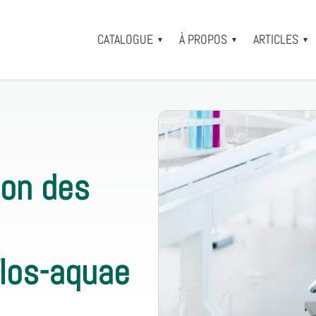
CATALOGUE
À PROPOS
ARTICLES
▾
▾
▾
ion des
flos-aquae