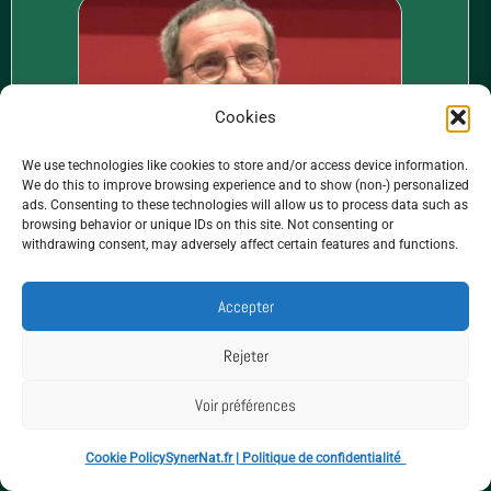
Cookies
We use technologies like cookies to store and/or access device information.
We do this to improve browsing experience and to show (non-) personalized
ads. Consenting to these technologies will allow us to process data such as
browsing behavior or unique IDs on this site. Not consenting or
withdrawing consent, may adversely affect certain features and functions.
Accepter
Rejeter
Voir préférences
Les produits de Jacques
Cookie Policy
SynerNat.fr | Politique de confidentialité
PRUNIER peuvent-ils vous