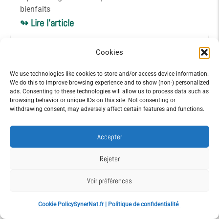
bienfaits
↬ Lire l'article
Cookies
We use technologies like cookies to store and/or access device information.
We do this to improve browsing experience and to show (non-) personalized
ads. Consenting to these technologies will allow us to process data such as
browsing behavior or unique IDs on this site. Not consenting or
withdrawing consent, may adversely affect certain features and functions.
Accepter
Rejeter
Anti douleur musculaire puissant : 7
Voir préférences
alternatives naturelles efficaces
Cookie Policy
SynerNat.fr | Politique de confidentialité
Vous cherchez un anti douleur musculaire puissant