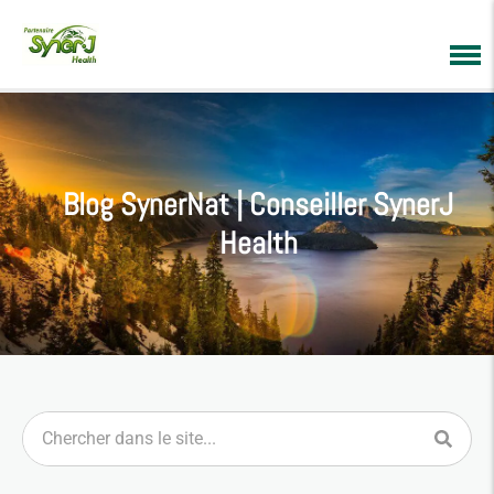
Blog SynerNat | Conseiller SynerJ
Health