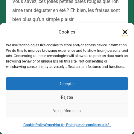
Vous savez, ces jolies petites baies rouges que l’on
aime tant déguster en été ? Eh bien, les fraises sont
bien plus qu’un simple plaisir
Lire l'article →
Cookies
We use technologies like cookies to store and/or access device information.
We do this to improve browsing experience and to show (non-) personalized
ads. Consenting to these technologies will allow us to process data such as
browsing behavior or unique IDs on this site. Not consenting or
withdrawing consent, may adversely affect certain features and functions.
Accepter
Rejeter
Voir préférences
Découvrez les bienfaits du citron
Cookie Policy
SynerNat.fr | Politique de confidentialité
Cet agrume jaune vif, le citron, est bien plus qu’un