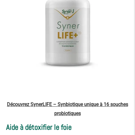
Découvrez SynerLIFE – Synbiotique unique à 16 souches
probiotiques
Aide à détoxifier le foie