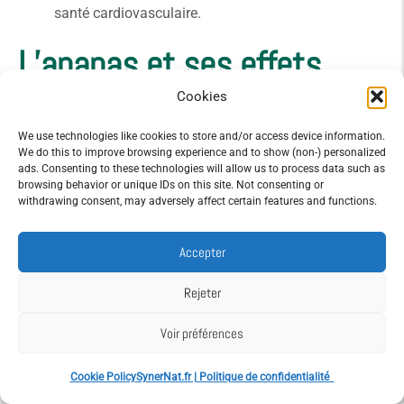
santé cardiovasculaire.
L’ananas et ses effets
positifs sur la peau
Cookies
We use technologies like cookies to store and/or access device information.
We do this to improve browsing experience and to show (non-) personalized
ads. Consenting to these technologies will allow us to process data such as
browsing behavior or unique IDs on this site. Not consenting or
withdrawing consent, may adversely affect certain features and functions.
Accepter
Rejeter
Voir préférences
Cookie Policy
SynerNat.fr | Politique de confidentialité