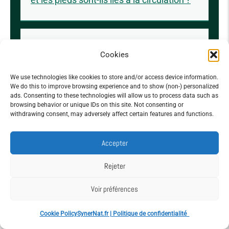
Les varices sont-elles le signe d'un
Cookies
problème circulatoire grave ?
We use technologies like cookies to store and/or access device information.
We do this to improve browsing experience and to show (non-) personalized
ads. Consenting to these technologies will allow us to process data such as
browsing behavior or unique IDs on this site. Not consenting or
Les crampes nocturnes sont-elles
withdrawing consent, may adversely affect certain features and functions.
causées par une mauvaise circulation ?
Accepter
Rejeter
Le changement de couleur de la
Voir préférences
peau peut-il signaler un trouble
circulatoire ?
Cookie Policy
SynerNat.fr | Politique de confidentialité