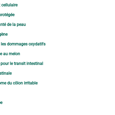
cellulaire
protégée
anté de la peau
agène
re les dommages oxydatifs
ce au melon
our le transit intestinal
stinale
me du côlon irritable
ée