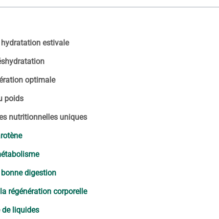
 hydratation estivale
éshydratation
nération optimale
du poids
es nutritionnelles uniques
arotène
 métabolisme
e bonne digestion
la régénération corporelle
 de liquides