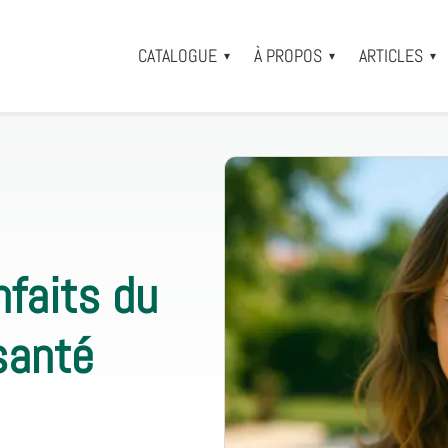
CATALOGUE
À PROPOS
ARTICLES
▾
▾
▾
nfaits du
santé