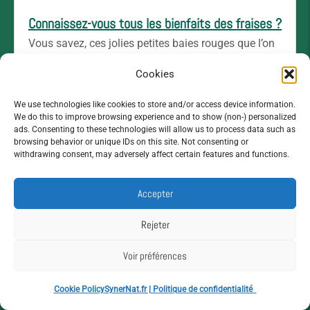
Connaissez-vous tous les bienfaits des fraises ?
Vous savez, ces jolies petites baies rouges que l’on
aime tant déguster en été ? Eh bien, les fraises sont
Cookies
bien plus qu’un simple plaisir
Lire l'article →
We use technologies like cookies to store and/or access device information.
We do this to improve browsing experience and to show (non-) personalized
ads. Consenting to these technologies will allow us to process data such as
browsing behavior or unique IDs on this site. Not consenting or
withdrawing consent, may adversely affect certain features and functions.
Accepter
Rejeter
Voir préférences
Cookie Policy
SynerNat.fr | Politique de confidentialité