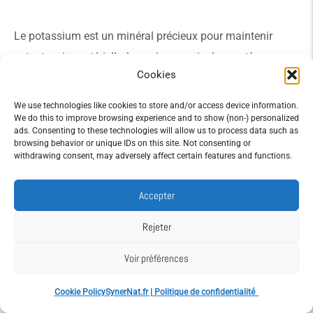
Le potassium est un minéral précieux pour maintenir
votre tension artérielle à un niveau sain. La pastèque en
Cookies
contient une quantité appréciable, ce qui en fait un allié
naturel pour votre santé cardiovasculaire.
We use technologies like cookies to store and/or access device information.
We do this to improve browsing experience and to show (non-) personalized
La citrulline pour améliorer la circulation
ads. Consenting to these technologies will allow us to process data such as
browsing behavior or unique IDs on this site. Not consenting or
sanguine
withdrawing consent, may adversely affect certain features and functions.
Accepter
La citrulline favorise la production d’oxyde nitrique, un
composé qui aide vos vaisseaux sanguins à se dilater.
Rejeter
Résultat : une meilleure circulation sanguine, bénéfique
Voir préférences
aussi bien pour le cœur que pour les muscles.
Les fibres pour un transit intestinal
Cookie Policy
SynerNat.fr | Politique de confidentialité