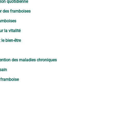
tion quotidienne
er des framboises
ramboises
 la vitalité
 le bien-être
vention des maladies chroniques
sain
a framboise