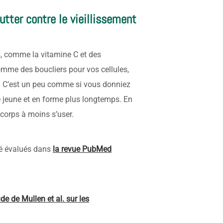
utter contre le vieillissement
s, comme la vitamine C et des
mme des boucliers pour vos cellules,
s. C’est un peu comme si vous donniez
e jeune et en forme plus longtemps. En
 corps à moins s’user.
té évalués dans
la revue PubMed
ude de Mullen et al. sur les