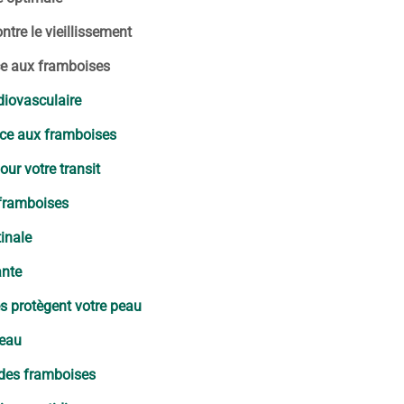
ntre le vieillissement
ce aux framboises
diovasculaire
râce aux framboises
ur votre transit
 framboises
tinale
ante
 protègent votre peau
peau
 des framboises