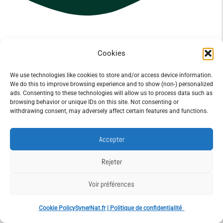
Cookies
We use technologies like cookies to store and/or access device information.
We do this to improve browsing experience and to show (non-) personalized
ads. Consenting to these technologies will allow us to process data such as
browsing behavior or unique IDs on this site. Not consenting or
withdrawing consent, may adversely affect certain features and functions.
Vous avez des questions ?
Accepter
Rejeter
Contactez moi par e-mail 📩
Voir préférences
Cookie Policy
SynerNat.fr | Politique de confidentialité
contact@synernat.fr