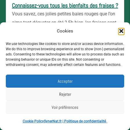
Connaissez-vous tous les bienfaits des fraises ?
Vous savez, ces jolies petites baies rouges que l’on
aime tant déguster en été ? Eh bien, les fraises sont
Cookies
bien plus qu’un simple plaisir
Lire l'article →
We use technologies like cookies to store and/or access device information.
We do this to improve browsing experience and to show (non-) personalized
ads. Consenting to these technologies will allow us to process data such as
browsing behavior or unique IDs on this site. Not consenting or
withdrawing consent, may adversely affect certain features and functions.
Accepter
Rejeter
Voir préférences
Cookie Policy
SynerNat.fr | Politique de confidentialité